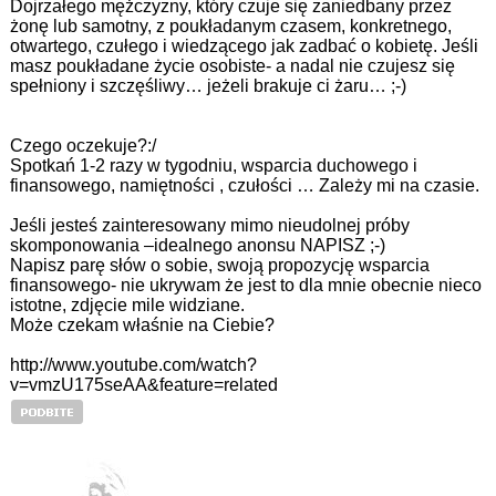
Dojrzałego mężczyzny, który czuje się zaniedbany przez
żonę lub samotny, z poukładanym czasem, konkretnego,
otwartego, czułego i wiedzącego jak zadbać o kobietę. Jeśli
masz poukładane życie osobiste- a nadal nie czujesz się
spełniony i szczęśliwy… jeżeli brakuje ci żaru… ;-)
Czego oczekuje?:/
Spotkań 1-2 razy w tygodniu, wsparcia duchowego i
finansowego, namiętności , czułości … Zależy mi na czasie.
Jeśli jesteś zainteresowany mimo nieudolnej próby
skomponowania –idealnego anonsu NAPISZ ;-)
Napisz parę słów o sobie, swoją propozycję wsparcia
finansowego- nie ukrywam że jest to dla mnie obecnie nieco
istotne, zdjęcie mile widziane.
Może czekam właśnie na Ciebie?
http://www.youtube.com/watch?
v=vmzU175seAA&feature=related