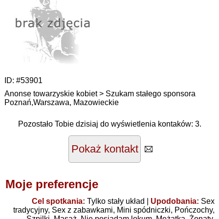
ID:
#53901
Anonse towarzyskie kobiet > Szukam stałego sponsora
Poznań,Warszawa
,
Mazowieckie
Pozostało Tobie dzisiaj do wyświetlenia kontaków: 3.
Pokaż kontakt
Moje preferencje
Cel spotkania:
Tylko stały układ
|
Upodobania:
Sex
tradycyjny
,
Sex z zabawkami
,
Mini spódniczki
,
Pończochy
,
Szpilki
,
Masaż
,
Nie posiadam lokum
,
Mężatka
,
Żonaty
,