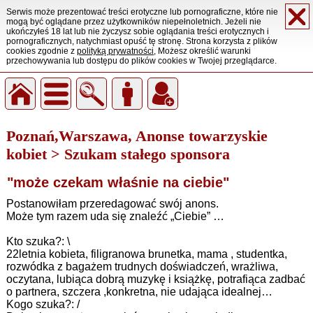
Serwis może prezentować treści erotyczne lub pornograficzne, które nie
mogą być oglądane przez użytkowników niepełnoletnich. Jeżeli nie
ukończyłeś 18 lat lub nie życzysz sobie oglądania treści erotycznych i
pornograficznych, natychmiast opuść tę stronę. Strona korzysta z plików
cookies zgodnie z
polityką prywatności
, Możesz określić warunki
przechowywania lub dostępu do plików cookies w Twojej przeglądarce.
Poznań,Warszawa, Anonse towarzyskie
kobiet > Szukam stałego sponsora
"może czekam właśnie na ciebie"
Postanowiłam przeredagować swój anons.
Może tym razem uda się znaleźć „Ciebie” …
Kto szuka?: \
22letnia kobieta, filigranowa brunetka, mama , studentka,
rozwódka z bagażem trudnych doświadczeń, wrażliwa,
oczytana, lubiąca dobrą muzykę i książkę, potrafiąca zadbać
o partnera, szczera ,konkretna, nie udająca idealnej…
Kogo szuka?: /