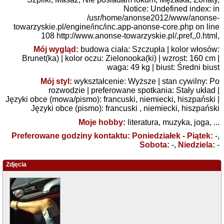
Notice: Undefined index: in
/usr/home/anonse2012/www/anonse-
towarzyskie.pl/engine/inc/inc.app-anonse-core.php on line
108
http://www.anonse-towarzyskie.pl/,pref,,0.html
,
Mój wygląd:
budowa ciała:
Szczupła
| kolor włosów:
Brunet(ka)
| kolor oczu:
Zielonooka(ki)
| wzrost: 160 cm |
waga: 49 kg | biust:
Średni biust
Mój styl:
wykształcenie:
Wyższe
| stan cywilny:
Po
rozwodzie
| preferowane spotkania:
Stały układ
|
Języki obce (mowa/pismo): francuski, niemiecki, hiszpański |
Języki obce (pismo): francuski , niemiecki, hiszpański
Moje hobby:
literatura, muzyka, joga, ...
Preferowane godziny kontaktu: Poniedziałek - Piątek:
-,
Sobota:
-,
Niedziela:
-
Zdjęcia