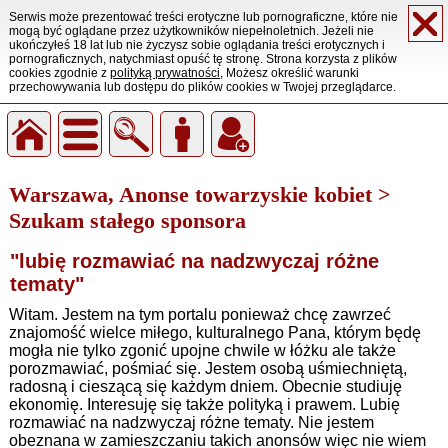
Serwis może prezentować treści erotyczne lub pornograficzne, które nie
mogą być oglądane przez użytkowników niepełnoletnich. Jeżeli nie
ukończyłeś 18 lat lub nie życzysz sobie oglądania treści erotycznych i
pornograficznych, natychmiast opuść tę stronę. Strona korzysta z plików
cookies zgodnie z
polityką prywatności
, Możesz określić warunki
przechowywania lub dostępu do plików cookies w Twojej przeglądarce.
Warszawa, Anonse towarzyskie kobiet >
Szukam stałego sponsora
"lubię rozmawiać na nadzwyczaj różne
tematy"
Witam. Jestem na tym portalu ponieważ chcę zawrzeć
znajomość wielce miłego, kulturalnego Pana, którym będę
mogła nie tylko zgonić upojne chwile w łóżku ale także
porozmawiać, pośmiać się. Jestem osobą uśmiechniętą,
radosną i cieszącą się każdym dniem. Obecnie studiuję
ekonomię. Interesuję się także polityką i prawem. Lubię
rozmawiać na nadzwyczaj różne tematy. Nie jestem
obeznana w zamieszczaniu takich anonsów więc nie wiem