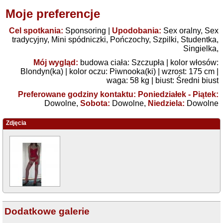
Moje preferencje
Cel spotkania:
Sponsoring
|
Upodobania:
Sex oralny
,
Sex
tradycyjny
,
Mini spódniczki
,
Pończochy
,
Szpilki
,
Studentka
,
Singielka
,
Mój wygląd:
budowa ciała:
Szczupła
| kolor włosów:
Blondyn(ka)
| kolor oczu:
Piwnooka(ki)
| wzrost: 175 cm |
waga: 58 kg | biust:
Średni biust
Preferowane godziny kontaktu: Poniedziałek - Piątek:
Dowolne,
Sobota:
Dowolne,
Niedziela:
Dowolne
Zdjęcia
Dodatkowe galerie