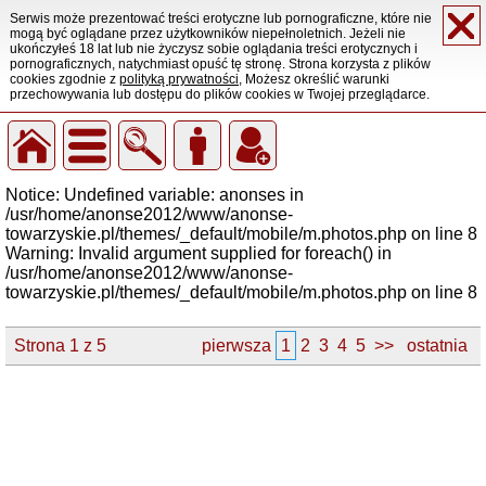
Serwis może prezentować treści erotyczne lub pornograficzne, które nie
mogą być oglądane przez użytkowników niepełnoletnich. Jeżeli nie
ukończyłeś 18 lat lub nie życzysz sobie oglądania treści erotycznych i
pornograficznych, natychmiast opuść tę stronę. Strona korzysta z plików
cookies zgodnie z
polityką prywatności
, Możesz określić warunki
przechowywania lub dostępu do plików cookies w Twojej przeglądarce.
Notice: Undefined variable: anonses in
/usr/home/anonse2012/www/anonse-
towarzyskie.pl/themes/_default/mobile/m.photos.php on line 8
Warning: Invalid argument supplied for foreach() in
/usr/home/anonse2012/www/anonse-
towarzyskie.pl/themes/_default/mobile/m.photos.php on line 8
Strona 1 z 5
pierwsza
1
2
3
4
5
>>
ostatnia