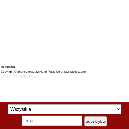
Regulamin
Copyright © anonse-towarzyskie.pl, Wszelkie prawa zastrzeżone.
v. 2.2.6 (739 [MOBILE]), ref:
Subskrybuj