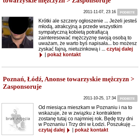
towarzyskie mężczyzn > Zasponsoruje
2011-11-07, 23:16
Krótki ale szczery ogłoszenie ... Jeżeli jesteś
młodą, atrakcyjną a przede wszystkim
sympatyczną kobietą potrafiącą
zainteresować mężczyznę swoją osobą to
uważam, że warto byś napisała... bo możesz
zyskać fajną, nietuzinkową i ...
czytaj dalej
|
pokaż kontakt
Poznań, Łódź, Anonse towarzyskie mężczyzn >
Zasponsoruje
2011-10-25, 17:34
Od miesiąca mieszkam w Poznaniu i na to
wskazuje, że w związku z kontraktem
zostanę tutaj co najmniej rok. Będę trzy dni
w Poznaniu i Trzy dni w Łodzi. Poszukuję ...
czytaj dalej
|
pokaż kontakt