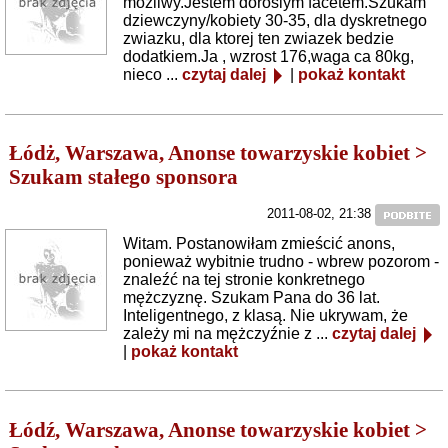
mozliwy.Jestem doroslym facetem.Szukam
dziewczyny/kobiety 30-35, dla dyskretnego
zwiazku, dla ktorej ten zwiazek bedzie
dodatkiem.Ja , wzrost 176,waga ca 80kg,
nieco ...
czytaj dalej
|
pokaż kontakt
Łódż, Warszawa, Anonse towarzyskie kobiet >
Szukam stałego sponsora
2011-08-02, 21:38
Witam. Postanowiłam zmieścić anons,
ponieważ wybitnie trudno - wbrew pozorom -
znaleźć na tej stronie konkretnego
mężczyznę. Szukam Pana do 36 lat.
Inteligentnego, z klasą. Nie ukrywam, że
zależy mi na mężczyźnie z ...
czytaj dalej
|
pokaż kontakt
Łódź, Warszawa, Anonse towarzyskie kobiet >