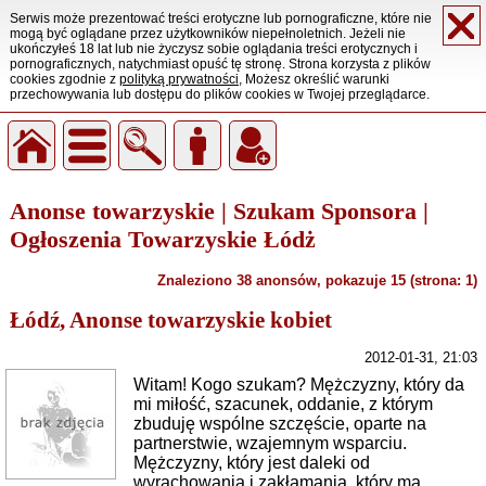
Serwis może prezentować treści erotyczne lub pornograficzne, które nie
mogą być oglądane przez użytkowników niepełnoletnich. Jeżeli nie
ukończyłeś 18 lat lub nie życzysz sobie oglądania treści erotycznych i
pornograficznych, natychmiast opuść tę stronę. Strona korzysta z plików
cookies zgodnie z
polityką prywatności
, Możesz określić warunki
przechowywania lub dostępu do plików cookies w Twojej przeglądarce.
Anonse towarzyskie | Szukam Sponsora |
Ogłoszenia Towarzyskie Łódż
Znaleziono 38 anonsów, pokazuje 15 (strona: 1)
Łódź, Anonse towarzyskie kobiet
2012-01-31, 21:03
Witam! Kogo szukam? Mężczyzny, który da
mi miłość, szacunek, oddanie, z którym
zbuduję wspólne szczęście, oparte na
partnerstwie, wzajemnym wsparciu.
Mężczyzny, który jest daleki od
wyrachowania i zakłamania, który ma ...