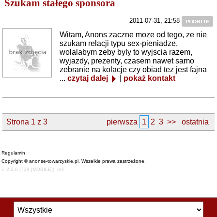
Szukam stałego sponsora
2011-07-31, 21:58
Witam, Anons zaczne moze od tego, ze nie
szukam relacji typu sex-pieniadze,
wolalabym zeby byly to wyjscia razem,
wyjazdy, prezenty, czasem nawet samo
zebranie na kolacje czy obiad tez jest fajna
...
czytaj dalej
|
pokaż kontakt
Strona 1 z 3
pierwsza
1
2
3
>>
ostatnia
Regulamin
Copyright © anonse-towarzyskie.pl, Wszelkie prawa zastrzeżone.
v. 2.2.6 (739 [MOBILE]), ref: