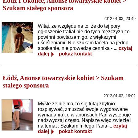
Łódź I Okolice, Anonse towarzyskie kobiet >
Szukam stałego sponsora
2012-01-03, 23:49
Witaj, ze względu na to, że do tej pory
ogłoszenie trafiał nie do tych mężczyzn co
powinni powtarzam go, z większymi
uściśleniami. Nie szukam faceta na jedno
spotkanie, nie prowadzę cennika - ...
czytaj
dalej
|
pokaż kontakt
Łódź, Anonse towarzyskie kobiet > Szukam
stałego sponsora
2012-01-02, 16:02
Myśle że nie ma co się tutaj zbytnio
rozpisywać, zmuszać swoje wygórowane
wymagania co w anonsach Pań wystepuje
nadzwyczaj często. Napisze więc zwięźle i
na temat : Szukam miłego Pana ...
czytaj
dalej
|
pokaż kontakt