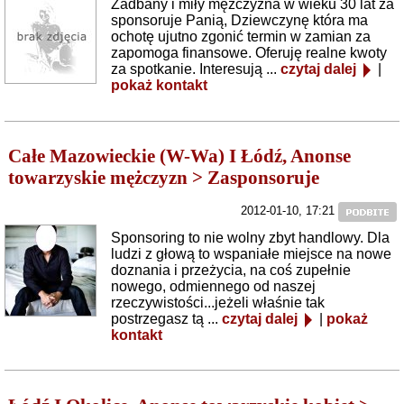
Zadbany i miły mężczyzna w wieku 30 lat za
sponsoruje Panią, Dziewczynę która ma
ochotę ujutno zgonić termin w zamian za
zapomoga finansowe. Oferuję realne kwoty
za spotkanie. Interesują ...
czytaj dalej
|
pokaż kontakt
Całe Mazowieckie (W-Wa) I Łódź, Anonse
towarzyskie mężczyzn > Zasponsoruje
2012-01-10, 17:21
Sponsoring to nie wolny zbyt handlowy. Dla
ludzi z głową to wspaniałe miejsce na nowe
doznania i przeżycia, na coś zupełnie
nowego, odmiennego od naszej
rzeczywistości...jeżeli właśnie tak
postrzegasz tą ...
czytaj dalej
|
pokaż
kontakt