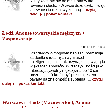
Nie tylko fajnie się na mnie patrzy ale
również i słucha:) W życiu dużo czytam więc
z pewnościa rozmowy ze mną ...
czytaj
dalej
|
pokaż kontakt
Łódź, Anonse towarzyskie mężczyzn >
Zasponsoruje
2011-11-23, 23:28
Standardowo mógłbym napisać: poszukuje
studentki o idealnych wymiarach
,inteligentnej...itd - tak przynajmniej wygląda
większość anonsów. W rzeczywistości jako
interesujący,wolny mężczyzna po 40 sam
prezentując "określony" poziom,jestem
otwarty na znajomość z subtelną i ...
czytaj
dalej
|
pokaż kontakt
Warszawa I Łódź (Mazowieckie), Anonse