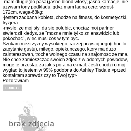
-mam dlugie(do pasa),jasne blond wlosy; jasna karnacje, nie
uzywam tony podkladu, gdyz mam ladna cere; wzrost-
172cm, waga-63kg;
-jestem zadbana kobieta, chodze na fitness, do kosmetyczki,
fryzjera
-mysle, ze moj styl da sie polubic, chociaz moj partner
stwierdzil kiedys, ze "mozna mnie tylko znienawidzic lub
pokochac", wiec musi cos w tym byc.
Szukam mezczyzny wysokiego, raczej przystojnego(choc to
zapytanie gustu), milego, opiekunczego, ktory ma duzo
zainteresowan, troche wolnego czasu na znajomosc ze mna.
Nie chce zamieszczac swoich zdjec z wiadomych powodow,
moge je przeslac za jakis pora na e-mail. Jesli chodzi o moj
wyglad to jestem w 99% podobna do Ashley Tisdale <przed
kontaktem sprawdz czy to Twoj typ>
Pozdrawiam