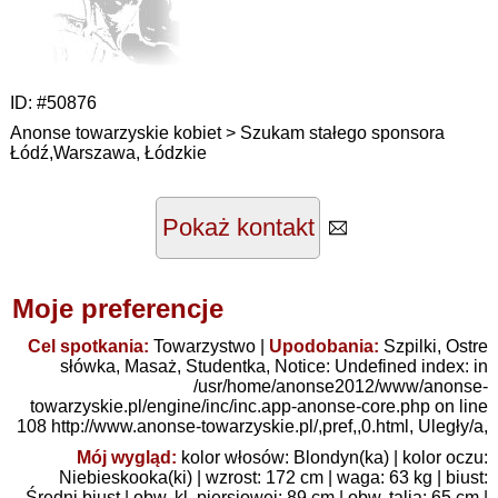
ID:
#50876
Anonse towarzyskie kobiet > Szukam stałego sponsora
Łódź,Warszawa
,
Łódzkie
Pokaż kontakt
Moje preferencje
Cel spotkania:
Towarzystwo
|
Upodobania:
Szpilki
,
Ostre
słówka
,
Masaż
,
Studentka
, Notice: Undefined index: in
/usr/home/anonse2012/www/anonse-
towarzyskie.pl/engine/inc/inc.app-anonse-core.php on line
108
http://www.anonse-towarzyskie.pl/,pref,,0.html
,
Uległy/a
,
Mój wygląd:
kolor włosów:
Blondyn(ka)
| kolor oczu:
Niebieskooka(ki)
| wzrost: 172 cm | waga: 63 kg | biust:
Średni biust
| obw. kl. piersiowej: 89 cm | obw. talia: 65 cm |