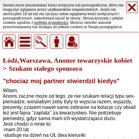
Serwis może prezentować treści erotyczne lub pornograficzne, które nie
mogą być oglądane przez użytkowników niepełnoletnich. Jeżeli nie
ukończyłeś 18 lat lub nie życzysz sobie oglądania treści erotycznych i
pornograficznych, natychmiast opuść tę stronę. Strona korzysta z plików
cookies zgodnie z
polityką prywatności
, Możesz określić warunki
przechowywania lub dostępu do plików cookies w Twojej przeglądarce.
Łódź,Warszawa, Anonse towarzyskie kobiet
> Szukam stałego sponsora
"chociaz moj partner stwierdzil kiedys"
Witam,
Anons zaczne moze od tego, ze nie szukam relacji typu sex-
pieniadze, wolalabym zeby byly to wyjscia razem, wyjazdy,
prezenty, czasem nawet samo zebranie na kolacje czy obiad
tez jest fajna "zaplata" za towarzystwo. Nie potrzebuje
pieniedzy, gdyz sama mam ich wystarczajaco duzo.
Jesli chodzi o mnie to:
-mam 20 lat
-studiuje na dzień na UŁ dwa kierunki