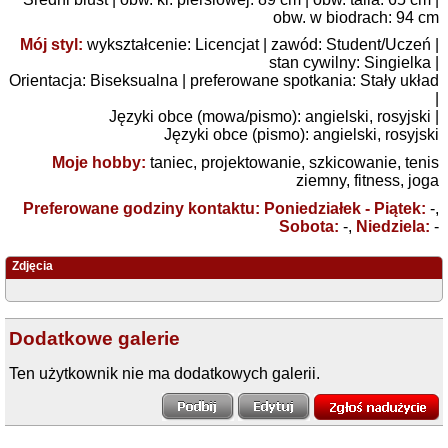
obw. w biodrach: 94 cm
Mój styl:
wykształcenie:
Licencjat
| zawód:
Student/Uczeń
|
stan cywilny:
Singielka
|
Orientacja:
Biseksualna
| preferowane spotkania:
Stały układ
|
Języki obce (mowa/pismo): angielski, rosyjski |
Języki obce (pismo): angielski, rosyjski
Moje hobby:
taniec, projektowanie, szkicowanie, tenis
ziemny, fitness, joga
Preferowane godziny kontaktu: Poniedziałek - Piątek:
-,
Sobota:
-,
Niedziela:
-
Zdjęcia
Dodatkowe galerie
Ten użytkownik nie ma dodatkowych galerii.