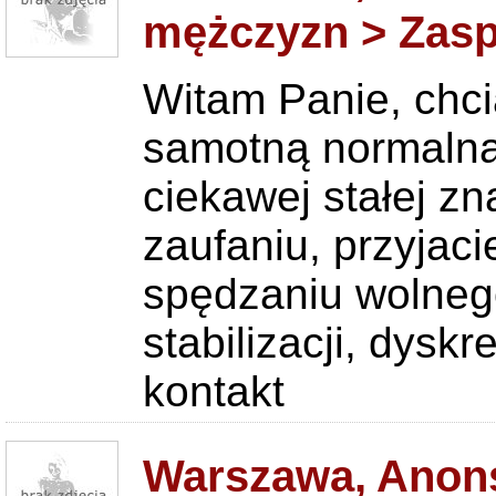
mężczyzn > Zas
Witam Panie, chc
samotną normalną
ciekawej stałej z
zaufaniu, przyjac
spędzaniu wolnego
stabilizacji, dyskr
kontakt
Warszawa, Anons