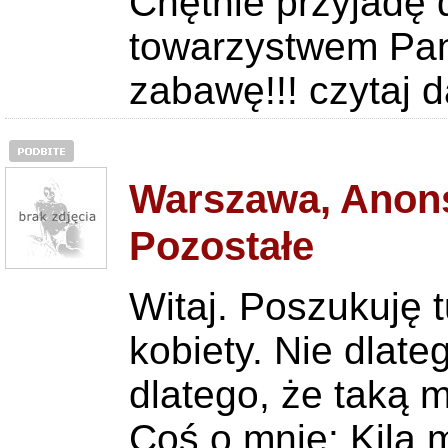
Chętnie przyjadę 
towarzystwem Pan
zabawę!!!
czytaj d
Warszawa, Anons
Pozostałe
Witaj. Poszukuj
kobiety. Nie dlate
dlatego, że taką ma
Coś o mnie: Kila m