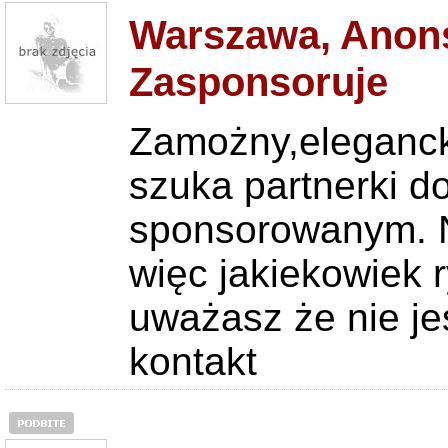
Warszawa, Anons
Zasponsoruje
Zamożny,elegancki
szuka partnerki d
sponsorowanym. N
więc jakiekowiek r
uważasz że nie jes
kontakt