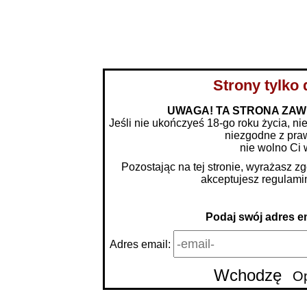
BLOG
KUPONY NA KONTAKT
PAKIE
Strony tylko 
UWAGA! TA STRONA ZAW
Jeśli nie ukończyeś 18-go roku życia, nie
niezgodne z pra
dolnośląskie
nie wolno Ci 
Pozostając na tej stronie, wyrażasz z
kujawsko-pomorskie
akceptujesz
regulami
lubelskie
Podaj swój adres em
lubuskie
Adres email:
łódzkie
Wchodzę
Op
małopolskie