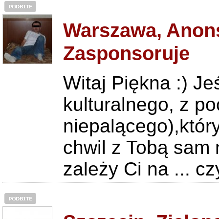
Warszawa, Anons
Zasponsoruje
Witaj Piękna :) Je
kulturalnego, z 
niepalącego),któr
chwil z Tobą sam n
zależy Ci na ...
cz