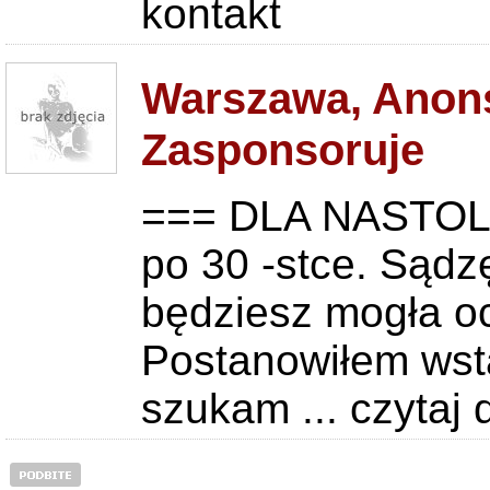
kontakt
Warszawa, Anons
Zasponsoruje
=== DLA NASTOLA
po 30 -stce. Sądzę
będziesz mogła oc
Postanowiłem wst
szukam ...
czytaj 