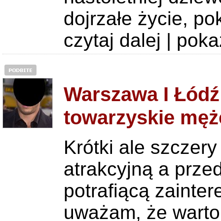
dojrzałe życie, po
czytaj dalej
|
poka
Warszawa I Łódź
towarzyskie męż
Krótki ale szczery
atrakcyjną a prze
potrafiącą zaint
uważam, że warto 