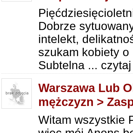
Pięćdziesięcioletn
Dobrze sytuowany.
intelekt, delikatn
szukam kobiety o 
Subtelna ...
czytaj
Warszawa Lub Ok
mężczyzn > Zas
Witam wszystkie 
więc mój Anons bę