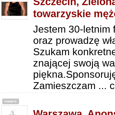
Szczecin, Zielo
towarzyskie męż
Jestem 30-letnim
oraz prowadzę wł
Szukam konkretne
znającej swoją w
piękna.Sponsoruję
Zamieszczam ...
c
Warszawa, Anons