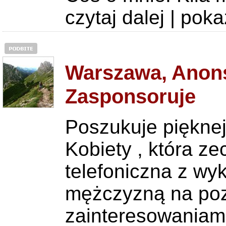
czytaj dalej
|
poka
Warszawa, Anons
Zasponsoruje
Poszukuje pięknej
Kobiety , która z
telefoniczna z wy
mężczyzną na poz
zainteresowaniami