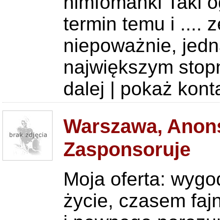
nimfomanki Taki 
termin temu i ...
niepoważnie, jedn
największym stopn
dalej
|
pokaż kont
Warszawa, Anons
Zasponsoruje
Moja oferta: wygo
życie, czasem fa