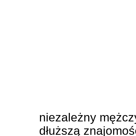
Poznań
By
Włocławek
Częstochowa
Wars
Zabrze
Gliwice
Olsztyn
Śląsk
Toruń
Trójmiasto
Łódż
Znale
Warszawa, Anons
Zasponsoruje
Jestem dojrzałym
niezależny mężcz
dłuższą znajomość