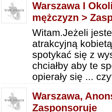
Warszawa I Okol
mężczyzn > Zas
Witam.Jeżeli jest
atrakcyjną kobietą
spotykać się z wy
chciałby aby te sp
opierały się ...
czy
Warszawa, Anons
Zasponsoruje