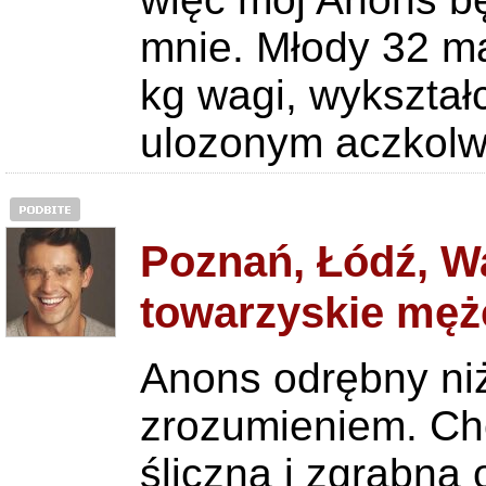
mnie. Młody 32 ma
kg wagi, wykształ
ulozonym aczkolwi
Poznań, Łódź, W
towarzyskie męż
Anons odrębny niż
zrozumieniem. Ch
śliczną i zgrabn