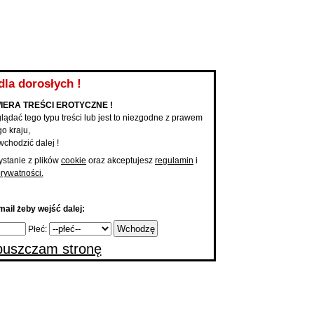
KUPONY NA KONTAKT
PAKIET PODBIĆ
PROMOCJA ANONSU
MOBILNE 
Anonse
Dodaj a
Mam Teraz ochotę na ...
|
Dodaj 
...
dla dorosłych !
IERA TREŚCI EROTYCZNE !
lądać tego typu treści lub jest to niezgodne z prawem
o kraju,
wchodzić dalej !
ystanie z plików
cookie
oraz akceptujesz
regulamin
i
prywatności.
ail żeby wejść dalej:
Płeć:
uszczam stronę
 główna
Anonse Wszystkie Mężczyzn Rzeszów
onse Wszystkie Mężczyzn Rzeszów
cane
Pełne profile
Wszystkie
Nowe
Podbite
Konkretni na dzisiaj