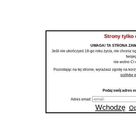
BLOG
Strony tylko 
UWAGA! TA STRONA ZAW
Jeśli nie ukończyeś 18-go roku życia, nie chcesz og
twojeg
nie wolno Ci 
Pozostając na tej stronie, wyrażasz zgodę na korz
politykę 
Podaj swój adres em
Adres email:
Wchodzę
Op
Strona
An
Pole