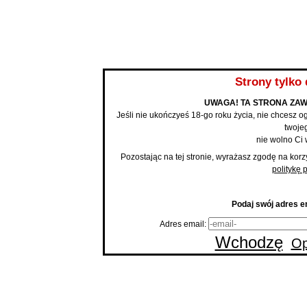
BLOG
Strony tylko 
UWAGA! TA STRONA ZAW
Jeśli nie ukończyeś 18-go roku życia, nie chcesz og
twojeg
nie wolno Ci 
Pozostając na tej stronie, wyrażasz zgodę na korz
politykę 
Podaj swój adres em
Adres email:
Wchodzę
Op
Strona
Wa