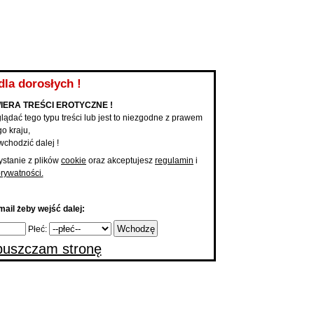
KUPONY NA KONTAKT
PAKIET PODBIĆ
PROMOCJA ANONSU
MOBILNE 
Anonse
Dodaj a
Mam Teraz ochotę na ...
|
Dodaj 
...
dla dorosłych !
IERA TREŚCI EROTYCZNE !
lądać tego typu treści lub jest to niezgodne z prawem
o kraju,
wchodzić dalej !
ystanie z plików
cookie
oraz akceptujesz
regulamin
i
prywatności.
ail żeby wejść dalej:
Płeć:
uszczam stronę
 główna
Szczegóły anonsu
rszawa, Anonse towarzyskie mężczyzn 
"szukam atrakcyjnej i dyskretnej kochanki"