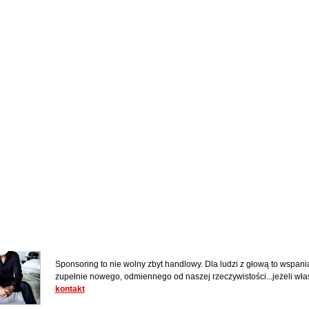
Warszawa, Anonse towarzyskie kobiet > Szukam spon
Jeżeli szukasz ładnej, uśmiechnietęj i poukładanej kobiety to chci
kulturalnym, zdecydowanym i stabilnym mężczyzną, który szuka rel
codziennego lub ...
czytaj dalej
|
pokaż kontakt
Kraków, Anonse towarzyskie kobiet > Szukam sponso
Cześć. Postanowiłam wpisać ten zapowiedź ponieważ chcę spróbowa
kobietą o nieprzeciętnej urodzie. Chciałabym poznać na tym portal
oczywiście z grubym ...
czytaj dalej
|
pokaż kontakt
Całe Mazowieckie (W-Wa) I Łódź, Anonse towarzyskie
Sponsoring to nie wolny zbyt handlowy. Dla ludzi z głową to wspani
zupełnie nowego, odmiennego od naszej rzeczywistości...jeżeli właśn
kontakt