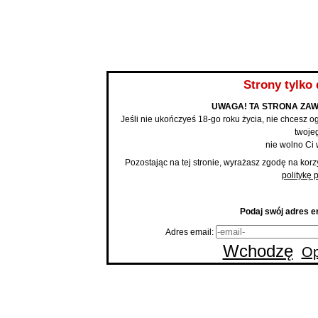
BLOG
Strony tylko 
UWAGA! TA STRONA ZAW
Jeśli nie ukończyeś 18-go roku życia, nie chcesz og
twojeg
nie wolno Ci 
Pozostając na tej stronie, wyrażasz zgodę na korz
politykę 
Podaj swój adres em
Adres email:
Wchodzę
Op
Strona
An
To