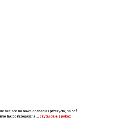
sora
ałabym Cie poznac.. Interesuje mnie znajomość z
aksu, oderwania sie od monotonii dnia
ra
ć w życiu czegoś więcej niż do tej pory. Jestem
u mężczyznę kulturalnego, przystojnego,
 mężczyzn > Zasponsoruje
ałe miejsce na nowe doznania i przeżycia, na coś
ie tak postrzegasz tą ...
czytaj dalej
|
pokaż