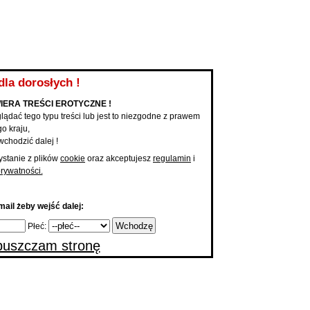
KUPONY NA KONTAKT
PAKIET PODBIĆ
PROMOCJA ANONSU
MOBILNE 
Anonse
Dodaj a
Mam Teraz ochotę na ...
|
Dodaj 
...
dla dorosłych !
IERA TREŚCI EROTYCZNE !
lądać tego typu treści lub jest to niezgodne z prawem
o kraju,
wchodzić dalej !
ystanie z plików
cookie
oraz akceptujesz
regulamin
i
prywatności.
ail żeby wejść dalej:
Płeć:
uszczam stronę
 główna
Anonse towarzyskie | Szukam Sponsora | Ogłoszenia Towarzyskie Klapsy
onse towarzyskie | Szukam Sponsora |
warzyskie Klapsy