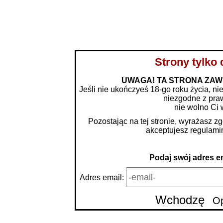
BLOG
KUPONY NA KONTAKT
PAKIE
Strony tylko 
UWAGA! TA STRONA ZAW
Jeśli nie ukończyeś 18-go roku życia, nie
niezgodne z pra
dolnośląskie
nie wolno Ci 
Pozostając na tej stronie, wyrażasz z
kujawsko-pomorskie
akceptujesz
regulami
lubelskie
Podaj swój adres em
lubuskie
Adres email:
łódzkie
Wchodzę
Op
małopolskie