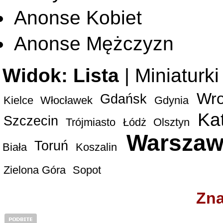
Anonse Kobiet
Anonse Mężczyzn
Widok:
Lista
|
Miniaturki
Wro
Gdańsk
Kielce
Włocławek
Gdynia
Ka
Szczecin
Trójmiasto
Łódż
Olsztyn
Warszaw
Toruń
Biała
Koszalin
Zielona Góra
Sopot
Zna