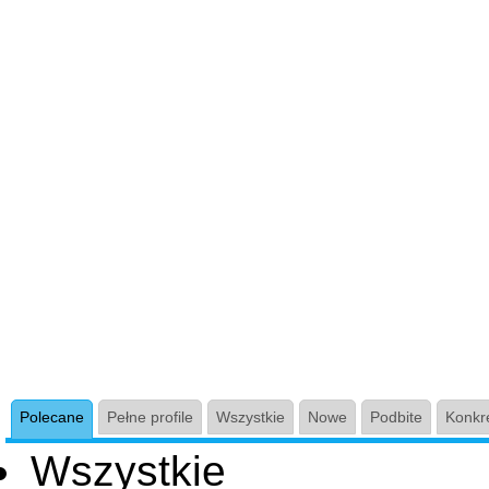
Strona główna
Anonse Polecane Mężczyzn Chorzów
Anonse Polecane Mężcz
Polecane anonse przez n
Polecane
Pełne profile
Wszystkie
Nowe
Podbite
Konkre
Wszystkie