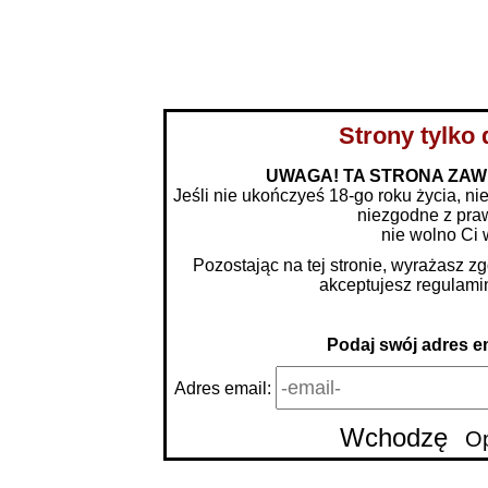
BLOG
KUPONY NA KONTAKT
PAKIE
Strony tylko 
UWAGA! TA STRONA ZAW
Jeśli nie ukończyeś 18-go roku życia, nie
niezgodne z pra
dolnośląskie
nie wolno Ci 
Pozostając na tej stronie, wyrażasz z
kujawsko-pomorskie
akceptujesz
regulami
lubelskie
Podaj swój adres em
lubuskie
Adres email:
łódzkie
Wchodzę
Op
małopolskie