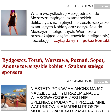
2011-12-13, 15:50
Witam wszystkich ;-) Piszę jednak... do
Mężczyzn mądrych, szarmanckich,
delikatnych, namiętnych i przeszło wszystko
szanujących Kobiety oraz oczywiście do
Mężczyzn inteligentnych. Wiem, że w
przeważającej części jesteście inteligentni:-)
I oczekuję ...
czytaj dalej
|
pokaż kontakt
Bydgoszcz, Toruń, Warszawa, Poznań, Sopot,
Anonse towarzyskie kobiet > Szukam stałego
sponsora
2011-12-09, 19:07
NIESTETY PONAWIAM ANONS MAJAC
NADZIEJE, ZE TYM RAZEM ZNAJDE
WLASCIWA OSOBE. JESLI NIE
SPELNIASZ PODANYCH PRZEZE MNIE
WARUNKOW NIE MARNUJ PROSZE
MOJEGO I SWOJEGO CZASU. PROSZĘ O