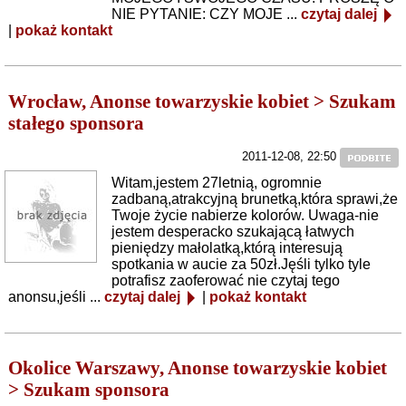
NIE PYTANIE: CZY MOJE ...
czytaj dalej
|
pokaż kontakt
Wrocław, Anonse towarzyskie kobiet > Szukam
stałego sponsora
2011-12-08, 22:50
Witam,jestem 27letnią, ogromnie
zadbaną,atrakcyjną brunetką,która sprawi,że
Twoje życie nabierze kolorów. Uwaga-nie
jestem desperacko szukającą łatwych
pieniędzy małolatką,którą interesują
spotkania w aucie za 50zł.Jęśli tylko tyle
potrafisz zaoferować nie czytaj tego
anonsu,jeśli ...
czytaj dalej
|
pokaż kontakt
Okolice Warszawy, Anonse towarzyskie kobiet
> Szukam sponsora