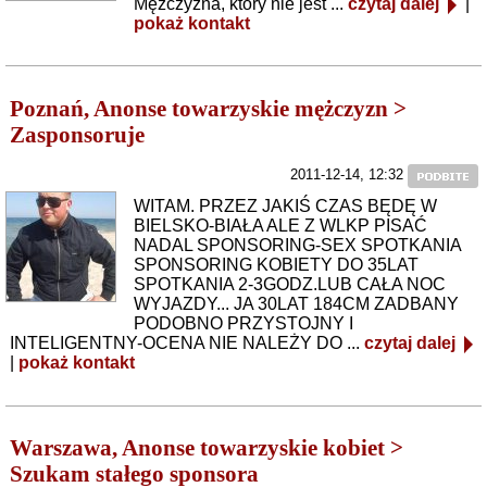
Mężczyzna, który nie jest ...
czytaj dalej
|
pokaż kontakt
Poznań, Anonse towarzyskie mężczyzn >
Zasponsoruje
2011-12-14, 12:32
WITAM. PRZEZ JAKIŚ CZAS BĘDĘ W
BIELSKO-BIAŁA ALE Z WLKP PISAĆ
NADAL SPONSORING-SEX SPOTKANIA
SPONSORING KOBIETY DO 35LAT
SPOTKANIA 2-3GODZ.LUB CAŁA NOC
WYJAZDY... JA 30LAT 184CM ZADBANY
PODOBNO PRZYSTOJNY I
INTELIGENTNY-OCENA NIE NALEŻY DO ...
czytaj dalej
|
pokaż kontakt
Warszawa, Anonse towarzyskie kobiet >
Szukam stałego sponsora