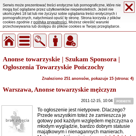
Serwis może prezentować treści erotyczne lub pornograficzne, które nie
mogą być oglądane przez użytkowników niepełnoletnich. Jeżeli nie
ukończyłeś 18 lat lub nie życzysz sobie oglądania treści erotycznych i
pornograficznych, natychmiast opuść tę stronę. Strona korzysta z plików
cookies zgodnie z
polityką prywatności
, Możesz określić warunki
przechowywania lub dostępu do plików cookies w Twojej przeglądarce.
Anonse towarzyskie | Szukam Sponsora |
Ogłoszenia Towarzyskie Pończochy
Znaleziono 251 anonsów, pokazuje 15 (strona: 4)
Warszawa, Anonse towarzyskie mężczyzn
2011-12-15, 10:04
To ogłoszenie jest nietypowe. Dlaczego?
Przede wszystkim toteż że zamieszcza je
gotowy pod każdym względem mężczyzna o
młodym wyglądzie, bardzo dobrym statusie
majątkowym i nienagannych manierach.