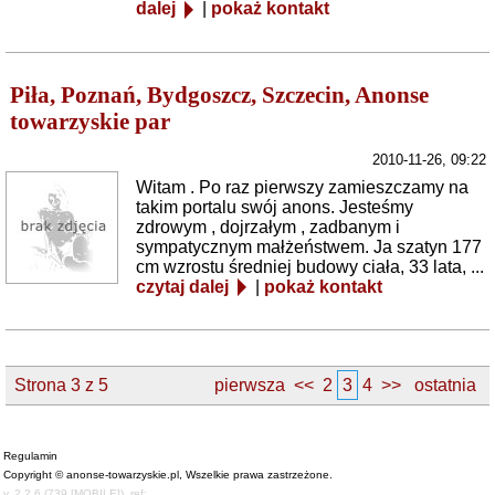
dalej
|
pokaż kontakt
Piła, Poznań, Bydgoszcz, Szczecin, Anonse
towarzyskie par
2010-11-26, 09:22
Witam . Po raz pierwszy zamieszczamy na
takim portalu swój anons. Jesteśmy
zdrowym , dojrzałym , zadbanym i
sympatycznym małżeństwem. Ja szatyn 177
cm wzrostu średniej budowy ciała, 33 lata, ...
czytaj dalej
|
pokaż kontakt
Strona 3 z 5
pierwsza
<<
2
3
4
>>
ostatnia
Regulamin
Copyright © anonse-towarzyskie.pl, Wszelkie prawa zastrzeżone.
v. 2.2.6 (739 [MOBILE]), ref: