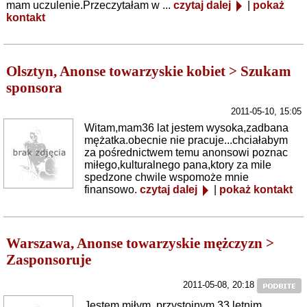
mam uczulenie.Przeczytałam w ...
czytaj dalej
|
pokaż
kontakt
Olsztyn, Anonse towarzyskie kobiet > Szukam
sponsora
2011-05-10, 15:05
Witam,mam36 lat jestem wysoka,zadbana
mężatka.obecnie nie pracuje...chciałabym
za pośrednictwem temu anonsowi poznac
miłego,kulturalnego pana,ktory za mile
spedzone chwile wspomoże mnie
finansowo.
czytaj dalej
|
pokaż kontakt
Warszawa, Anonse towarzyskie mężczyzn >
Zasponsoruje
2011-05-08, 20:18
Jestem miłym, przystojnym 33 letnim