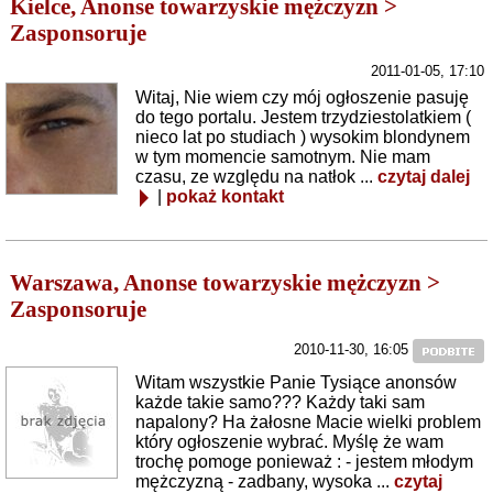
Kielce, Anonse towarzyskie mężczyzn >
Zasponsoruje
2011-01-05, 17:10
Witaj, Nie wiem czy mój ogłoszenie pasuję
do tego portalu. Jestem trzydziestolatkiem (
nieco lat po studiach ) wysokim blondynem
w tym momencie samotnym. Nie mam
czasu, ze względu na natłok ...
czytaj dalej
|
pokaż kontakt
Warszawa, Anonse towarzyskie mężczyzn >
Zasponsoruje
2010-11-30, 16:05
Witam wszystkie Panie Tysiące anonsów
każde takie samo??? Każdy taki sam
napalony? Ha żałosne Macie wielki problem
który ogłoszenie wybrać. Myślę że wam
trochę pomoge ponieważ : - jestem młodym
mężczyzną - zadbany, wysoka ...
czytaj