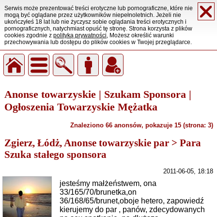
Serwis może prezentować treści erotyczne lub pornograficzne, które nie
mogą być oglądane przez użytkowników niepełnoletnich. Jeżeli nie
ukończyłeś 18 lat lub nie życzysz sobie oglądania treści erotycznych i
pornograficznych, natychmiast opuść tę stronę. Strona korzysta z plików
cookies zgodnie z
polityką prywatności
, Możesz określić warunki
przechowywania lub dostępu do plików cookies w Twojej przeglądarce.
Anonse towarzyskie | Szukam Sponsora |
Ogłoszenia Towarzyskie Mężatka
Znaleziono 66 anonsów, pokazuje 15 (strona: 3)
Zgierz, Łódż, Anonse towarzyskie par > Para
Szuka stałego sponsora
2011-06-05, 18:18
jesteśmy małżeństwem, ona
33/165/70/brunetka,on
36/168/65/brunet,oboje hetero, zapowiedź
kierujemy do par , panów, zdecydowanych