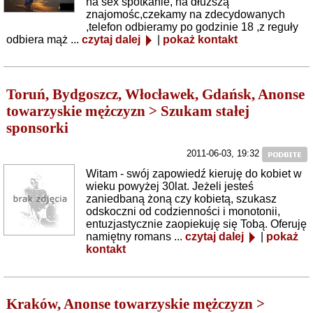
na sex spotkanie, na dłuższą
znajomośc,czekamy na zdecydowanych
,telefon odbieramy po godzinie 18 ,z reguły
odbiera mąż ...
czytaj dalej
|
pokaż kontakt
Toruń, Bydgoszcz, Włocławek, Gdańsk, Anonse
towarzyskie mężczyzn > Szukam stałej
sponsorki
2011-06-03, 19:32
Witam - swój zapowiedź kieruję do kobiet w
wieku powyżej 30lat. Jeżeli jesteś
zaniedbaną żoną czy kobietą, szukasz
odskoczni od codzienności i monotonii,
entuzjastycznie zaopiekuję się Tobą. Oferuję
namiętny romans ...
czytaj dalej
|
pokaż
kontakt
Kraków, Anonse towarzyskie mężczyzn >