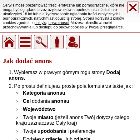
Serwis może prezentować treści erotyczne lub pornograficzne, które nie
mogą być oglądane przez użytkowników niepełnoletnich. Jeżeli nie
ukończyłeś 18 lat lub nie życzysz sobie oglądania treści erotycznych i
pornograficznych, natychmiast opuść tę stronę. Strona korzysta z plików
cookies zgodnie z
polityką prywatności
, Możesz określić warunki
przechowywania lub dostępu do plików cookies w Twojej przeglądarce.
Jak dodać anons
Wybierasz w prawym górnym rogu strony
Dodaj
anons
.
Po prostu definiujesz proste pola formularza takie jak :
Kategoria anonsu
Cel
dodania
anonsu
Województwo
Twoje
miasto
(jeżeli anons Twój dotyczy całego
kraju zaznaczasz Cały kraj)
Twoje
upodobania
i preferencje
Dodajesz
zdjęcie
, lub
zdjęcia