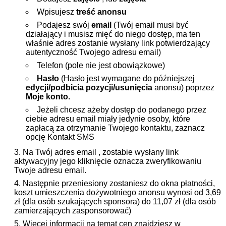
Wpisujesz
treść anonsu
Podajesz swój
email
(Twój email musi być
działający i musisz mięć do niego dostęp, ma ten
właśnie adres zostanie wysłany link potwierdzający
autentyczność Twojego adresu email)
Telefon (pole nie jest obowiązkowe)
Hasło
(Hasło jest wymagane do późniejszej
edycji/podbicia pozycji/usunięcia
anonsu) poprzez
Moje konto
.
Jeżeli chcesz ażeby dostęp do podanego przez
ciebie adresu email miały jedynie osoby, które
zapłacą za otrzymanie Twojego kontaktu, zaznacz
opcję Kontakt SMS
Na Twój adres email , zostabie wysłany link
aktywacyjny jego kliknięcie oznacza zweryfikowaniu
Twoje adresu email.
Następnie przeniesiony zostaniesz do okna płatności,
koszt umieszczenia dożywotniego anonsu wynosi od 3,69
zł (dla osób szukających sponsora) do 11,07 zł (dla osób
zamierzających zasponsorować)
Więcej informacji na temat cen znajdziesz w